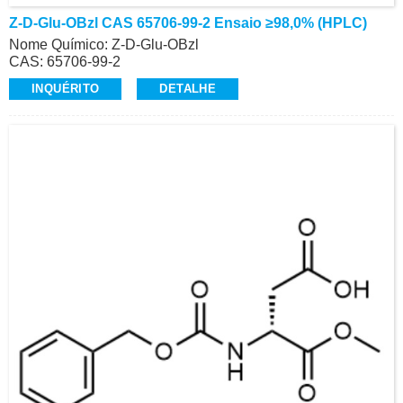
Z-D-Glu-OBzl CAS 65706-99-2 Ensaio ≥98,0% (HPLC)
Nome Químico: Z-D-Glu-OBzl
CAS: 65706-99-2
Ensaio: ≥98,0% (HPLC)
INQUÉRITO
DETALHE
Aparência: Pó Branco
Z-Aminoácidos e Derivados, Alta Qualidade
Contato: Dr.
Celular/Wechat/WhatsApp: +86-15026746401
E-Mail: alvin@ruifuchem.com