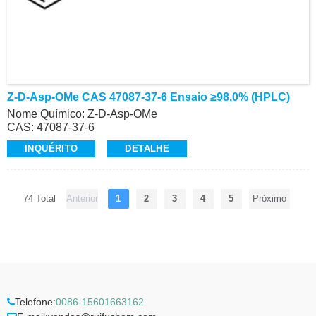
Z-D-Asp-OMe CAS 47087-37-6 Ensaio ≥98,0% (HPLC)
Nome Químico: Z-D-Asp-OMe
CAS: 47087-37-6
Ensaio: ≥98,0% (HPLC)
INQUÉRITO
DETALHE
Aparência: Pó branco a esbranquiçado
Z-Aminoácidos, Alta Qualidade
Contato: Dr.
Celular/Wechat/WhatsApp: +86-15026746401
74 Total
Anterior
1
2
3
4
5
Próximo
E-Mail: alvin@ruifuchem.com
Telefone:
0086-15601663162