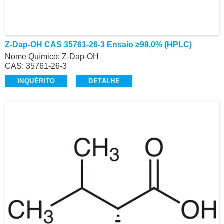
Z-Dap-OH CAS 35761-26-3 Ensaio ≥98,0% (HPLC)
Nome Químico: Z-Dap-OH
CAS: 35761-26-3
Ensaio: ≥98,0% (HPLC)
INQUÉRITO
DETALHE
Aparência: Pó cristalino branco a esbranquiçado
Cbz-Aminoácidos, Alta Qualidade
Contato: Dr.
Celular/Wechat/WhatsApp: +86-15026746401
E-Mail: alvin@ruifuchem.com