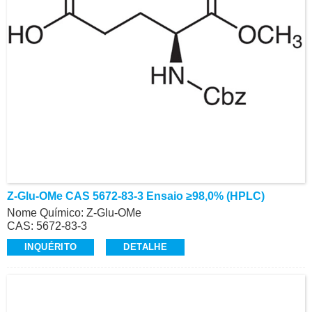
Z-Glu-OMe CAS 5672-83-3 Ensaio ≥98,0% (HPLC)
Nome Químico: Z-Glu-OMe
CAS: 5672-83-3
Ensaio: ≥98,0% (HPLC)
INQUÉRITO
DETALHE
Aparência: Pó Branco
Z-Aminoácidos e Derivados, Alta Qualidade
Contato: Dr.
Celular/Wechat/WhatsApp: +86-15026746401
E-Mail: alvin@ruifuchem.com