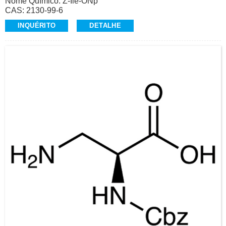
Nome Químico: Z-Ile-ONp
CAS: 2130-99-6
Ensaio: ≥98,0% (HPLC)
INQUÉRITO
DETALHE
Aparência: Pó cristalino branco a esbranquiçado
Cbz-Aminoácidos, Alta Qualidade
Contato: Dr.
Celular/Wechat/WhatsApp: +86-15026746401
E-Mail: alvin@ruifuchem.com