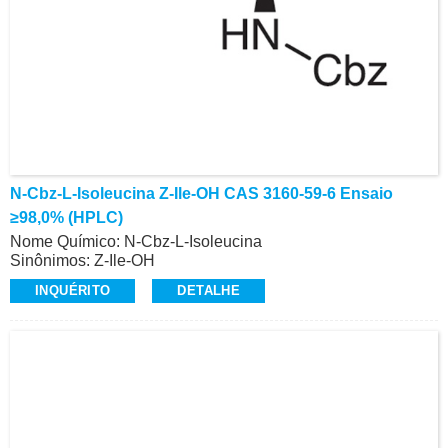
N-Cbz-L-Isoleucina Z-Ile-OH CAS 3160-59-6 Ensaio
≥98,0% (HPLC)
Nome Químico: N-Cbz-L-Isoleucina
Sinônimos: Z-Ile-OH
CAS: 3160-59-6
INQUÉRITO
DETALHE
Ensaio: ≥98,0% (HPLC)
Aparência: Líquido Oleoso Incolor
Contato: Dr.
Celular/Wechat/WhatsApp: +86-15026746401
E-Mail: alvin@ruifuchem.com