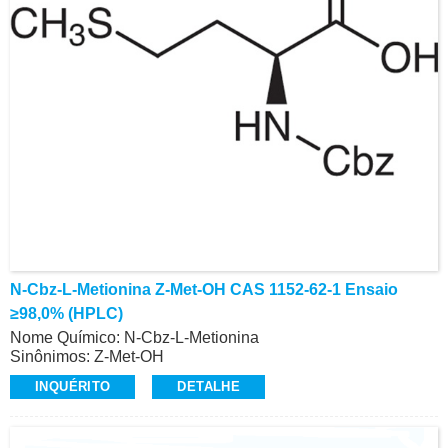
N-Cbz-L-Metionina Z-Met-OH CAS 1152-62-1 Ensaio
≥98,0% (HPLC)
Nome Químico: N-Cbz-L-Metionina
Sinônimos: Z-Met-OH
CAS: 1152-62-1
INQUÉRITO
DETALHE
Ensaio: ≥98,0% (HPLC)
Aparência: Pó branco a esbranquiçado
Z-Aminoácidos e Derivados, Alta Qualidade