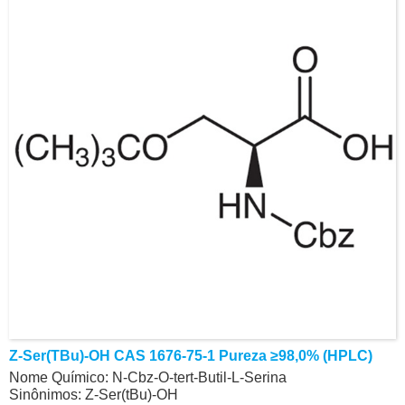
Z-Ser(tBu)-OH CAS 1676-75-1 Pureza ≥98,0% (HPLC)
Nome Químico: N-Cbz-O-tert-Butil-L-Serina
Sinônimos: Z-Ser(tBu)-OH