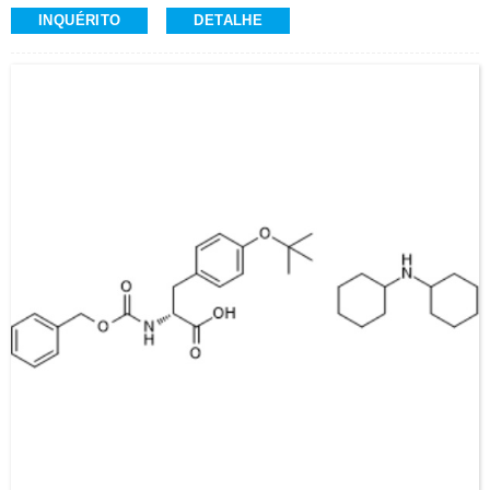
CAS: 1676-75-1
INQUÉRITO
DETALHE
Pureza: ≥98,0% (HPLC)
Aparência: Pó Branco
Z-Aminoácidos e Derivados, Alta Qualidade
Contato: Dr.
Celular/Wechat/WhatsApp: +86-15026746401
E-Mail: alvin@ruifuchem.com