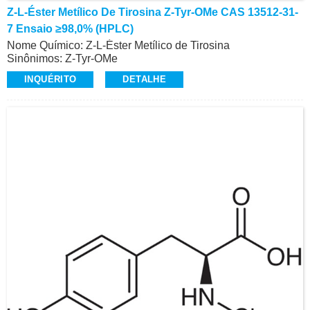
Z-L-Éster Metílico De Tirosina Z-Tyr-OMe CAS 13512-31-
7 Ensaio ≥98,0% (HPLC)
Nome Químico: Z-L-Éster Metílico de Tirosina
Sinônimos: Z-Tyr-OMe
CAS: 13512-31-7
INQUÉRITO
DETALHE
Ensaio: ≥98,0% (HPLC)
Aparência: Pó Branco
Z-Aminoácidos e Derivados, Alta Qualidade
Contato: Dr.
Celular/Wechat/WhatsApp: +86-15026746401
E-Mail: alvin@ruifuchem.com