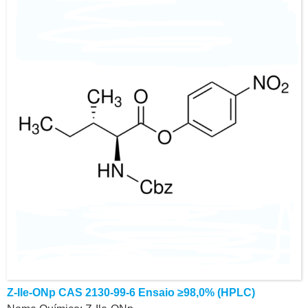
Contato: Dr.
Celular/Wechat/WhatsApp: +86-15026746401
E-Mail: alvin@ruifuchem.com
Z-Ile-ONp CAS 2130-99-6 Ensaio ≥98,0% (HPLC)