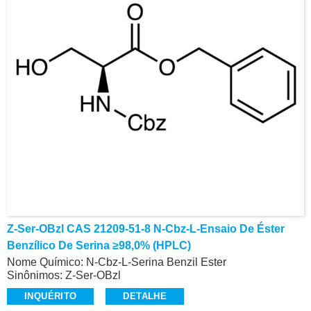
Z-Ser-OBzl CAS 21209-51-8 N-Cbz-L-Ensaio De Éster
Benzílico De Serina ≥98,0% (HPLC)
Nome Químico: N-Cbz-L-Serina Benzil Ester
Sinônimos: Z-Ser-OBzl
CAS: 21209-51-8
INQUÉRITO
DETALHE
Ensaio: ≥98,0% (HPLC)