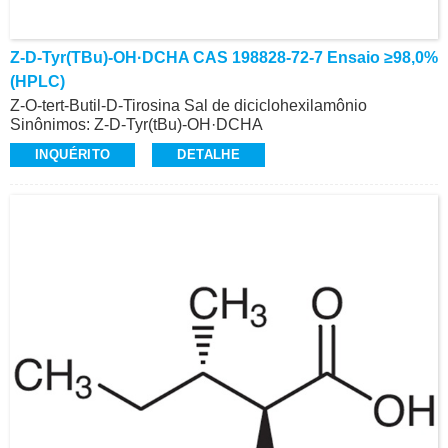
Z-D-Tyr(tBu)-OH·DCHA CAS 198828-72-7 Ensaio ≥98,0%
(HPLC)
Z-O-tert-Butil-D-Tirosina Sal de diciclohexilamônio
Sinônimos: Z-D-Tyr(tBu)-OH·DCHA
CAS: 198828-72-7
INQUÉRITO
DETALHE
Ensaio: ≥98,0% (HPLC)
Aparência: Pó Branco
Z-Aminoácidos e Derivados, Alta Qualidade
Contato: Dr.
Celular/Wechat/WhatsApp: +86-15026746401
E-Mail: alvin@ruifuchem.com