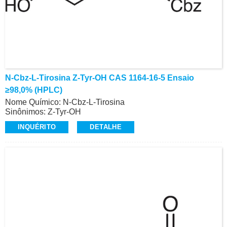
N-Cbz-L-Tirosina Z-Tyr-OH CAS 1164-16-5 Ensaio
≥98,0% (HPLC)
Nome Químico: N-Cbz-L-Tirosina
Sinônimos: Z-Tyr-OH
CAS: 1164-16-5
INQUÉRITO
DETALHE
Ensaio: ≥98,0% (HPLC)
Aparência: Pó branco a esbranquiçado
Z-Aminoácidos e Derivados, Alta Qualidade
Contato: Dr.
Celular/Wechat/WhatsApp: +86-15026746401
E-Mail: alvin@ruifuchem.com