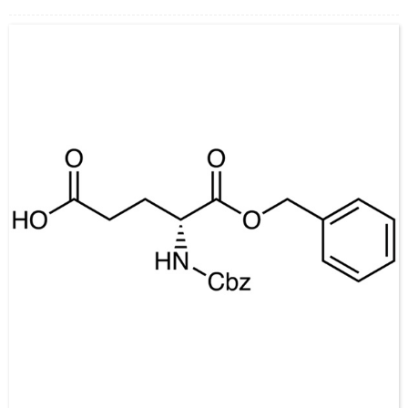
Aparência: Pó cristalino branco a esbranquiçado
Z-Aminoácidos e Derivados, Alta Qualidade
Contato: Dr.
Celular/Wechat/WhatsApp: +86-15026746401
E-Mail: alvin@ruifuchem.com