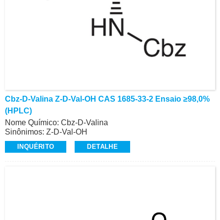
Cbz-D-Valina Z-D-Val-OH CAS 1685-33-2 Ensaio ≥98,0%
(HPLC)
Nome Químico: Cbz-D-Valina
Sinônimos: Z-D-Val-OH
CAS: 1685-33-2
INQUÉRITO
DETALHE
Ensaio: ≥98,0% (HPLC)
Aparência: Pó Branco
Z-Aminoácidos e Derivados, Alta Qualidade
Contato: Dr.
Celular/Wechat/WhatsApp: +86-15026746401
E-Mail: alvin@ruifuchem.com