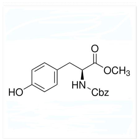
Aparência: Pó cristalino branco a esbranquiçado
Contato: Dr.
Celular/Wechat/WhatsApp: +86-15026746401
E-Mail: alvin@ruifuchem.com