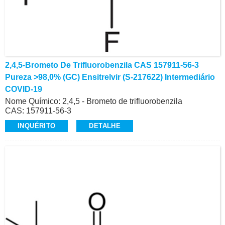
2,4,5-Brometo De Trifluorobenzila CAS 157911-56-3
Pureza >98,0% (GC) Ensitrelvir (S-217622) Intermediário
COVID-19
Nome Químico: 2,4,5 - Brometo de trifluorobenzila
CAS: 157911-56-3
Pureza: >98,0% (GC)
INQUÉRITO
DETALHE
Aparência: Líquido transparente incolor a amarelo claro
Intermediário de Ensitrelvir (S-217622), COVID-19
Produção comercial de alta qualidade
E-Mail: alvin@ruifuchem.com