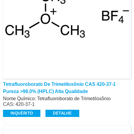
Tetrafluoroborato De Trimetiloxônio CAS 420-37-1
Pureza >98,0% (HPLC) Alta Qualidade
Nome Químico: Tetrafluoroborato de Trimetiloxônio
CAS: 420-37-1
Pureza: >98,0% (HPLC)
INQUÉRITO
DETALHE
Aparência: pó ou cristais brancos a esbranquiçados
Produção comercial de alta qualidade
E-Mail: alvin@ruifuchem.com