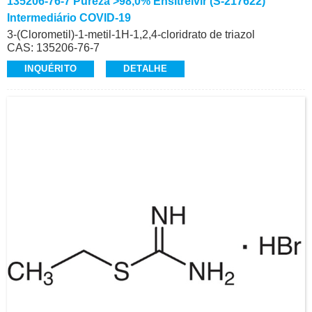
135206-76-7 Pureza >98,0% Ensitrelvir (S-217622)
Intermediário COVID-19
3-(Clorometil)-1-metil-1H-1,2,4-cloridrato de triazol
CAS: 135206-76-7
Pureza: >98,0% (HPLC)
INQUÉRITO
DETALHE
Aparência: Pó branco a amarelo
Intermediário de Ensitrelvir (S-217622), COVID-19
Contato: Sr. Alvin Huang
Celular/Wechat/WhatsApp: +86-15026746401
E-Mail: alvin@ruifuchem.com