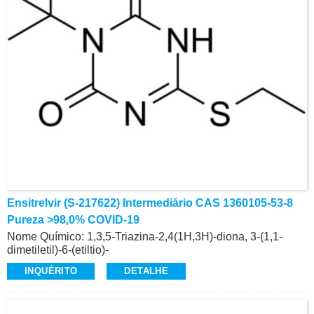
Ensitrelvir (S-217622) Intermediário CAS 1360105-53-8
Pureza >98,0% COVID-19
Nome Químico: 1,3,5-Triazina-2,4(1H,3H)-diona, 3-(1,1-
dimetiletil)-6-(etiltio)-
CAS: 1360105-53-8
INQUÉRITO
DETALHE
Pureza: >98,0% (HPLC)
Intermediário de Ensitrelvir (S-217622), COVID-19
Produção comercial de alta qualidade