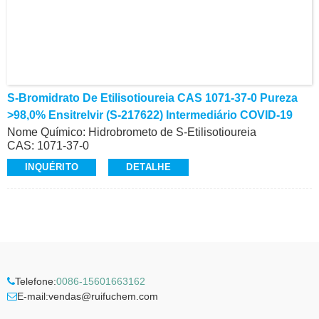
S-Bromidrato De Etilisotioureia CAS 1071-37-0 Pureza
>98,0% Ensitrelvir (S-217622) Intermediário COVID-19
Nome Químico: Hidrobrometo de S-Etilisotioureia
CAS: 1071-37-0
Pureza: >98,0% (HPLC)
INQUÉRITO
DETALHE
Aparência: Pó branco a quase branco a cristal
Intermediário de Ensitrelvir (S-217622), COVID-19
Produção comercial de alta qualidade
E-Mail: alvin@ruifuchem.com
Telefone:
0086-15601663162
E-mail:
vendas@ruifuchem.com