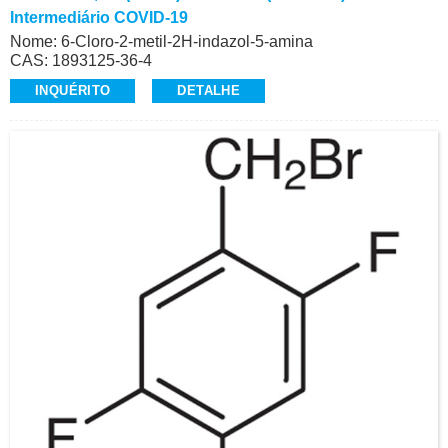
Intermediário COVID-19
Nome: 6-Cloro-2-metil-2H-indazol-5-amina
CAS: 1893125-36-4
Pureza: >98,0% (LCMS)
INQUÉRITO
DETALHE
Aparência: Pó sólido marrom claro a cinza
Intermediário de Ensitrelvir (S-217622), COVID-19
Produção comercial de alta qualidade
E-Mail: alvin@ruifuchem.com