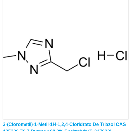
E-Mail: alvin@ruifuchem.com
3-(Clorometil)-1-Metil-1H-1,2,4-Cloridrato De Triazol CAS