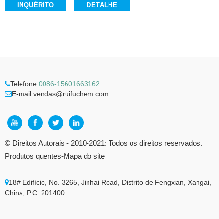
INQUÉRITO
DETALHE
Aparência: Pó Branco
Pureza do peptídeo (por HPLC): ≥97,0%
Ensaio (por HPLC): 95,0~105,0%
Contato: Dr.
Celular/Wechat/WhatsApp: +86-15026746401
E-Mail: alvin@ruifuchem.com
Telefone:
0086-15601663162
E-mail:
vendas@ruifuchem.com
© Direitos Autorais - 2010-2021: Todos os direitos reservados.
Produtos quentes
-
Mapa do site
18# Edifício, No. 3265, Jinhai Road, Distrito de Fengxian, Xangai,
China, P.C. 201400