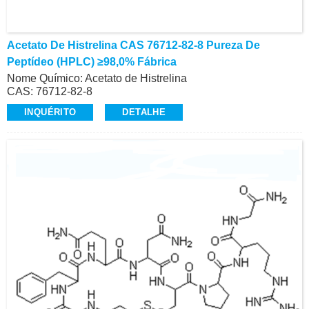
Acetato De Histrelina CAS 76712-82-8 Pureza De
Peptídeo (HPLC) ≥98,0% Fábrica
Nome Químico: Acetato de Histrelina
CAS: 76712-82-8
Pureza do peptídeo (HPLC): ≥98,0%
INQUÉRITO
DETALHE
Aparência: Pó Liofilizado Branco
Peptídeos GMP, alta qualidade, escala comercial
Contato: Dr.
Celular/Wechat/WhatsApp: +86-15026746401
E-Mail: alvin@ruifuchem.com