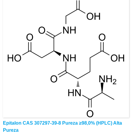
Celular/Wechat/WhatsApp: +86-15026746401
E-Mail: alvin@ruifuchem.com
Epitalon CAS 307297-39-8 Pureza ≥98,0% (HPLC) Alta
Pureza