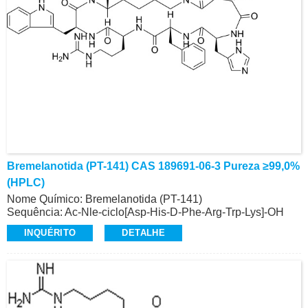
Bremelanotida (PT-141) CAS 189691-06-3 Pureza ≥99,0%
(HPLC)
Nome Químico: Bremelanotida (PT-141)
Sequência: Ac-Nle-ciclo[Asp-His-D-Phe-Arg-Trp-Lys]-OH
CAS: 189691-06-3
INQUÉRITO
DETALHE
Pureza: ≥99,0% (HPLC)
Aparência: Pó Branco
Contato: Dr.
Celular/Wechat/WhatsApp: +86-15026746401
E-Mail: alvin@ruifuchem.com