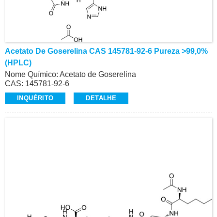
Acetato De Goserelina CAS 145781-92-6 Pureza >99,0%
(HPLC)
Nome Químico: Acetato de Goserelina
CAS: 145781-92-6
Pureza: >99,0% (HPLC)
INQUÉRITO
DETALHE
Aparência: Pó Branco
Contato: Dr.
Celular/Wechat/WhatsApp: +86-15026746401
E-Mail: alvin@ruifuchem.com