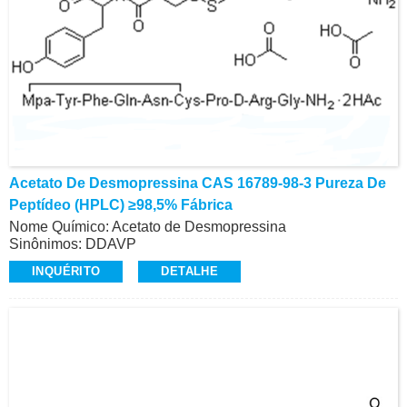
Acetato De Desmopressina CAS 16789-98-3 Pureza De
Peptídeo (HPLC) ≥98,5% Fábrica
Nome Químico: Acetato de Desmopressina
Sinônimos: DDAVP
CAS: 16789-98-3
INQUÉRITO
DETALHE
Pureza do peptídeo (HPLC): ≥98,5%
Aparência: Pó Fofo Branco
Contato: Dr.
Celular/Wechat/WhatsApp: +86-15026746401
E-Mail: alvin@ruifuchem.com