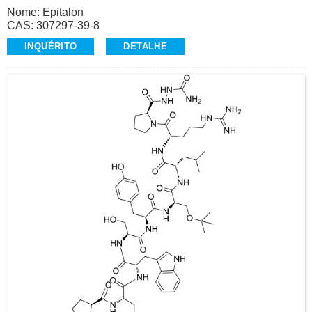
Nome: Epitalon
CAS: 307297-39-8
Sequência: Ala-Glu-Asp-Gly
INQUÉRITO
DETALHE
Aparência: Pó Liofilizado Branco
Pureza (HPLC): ≥98,0%
Contato: Dr.
Celular/Wechat/WhatsApp: +86-15601663162
E-Mail: alvin@ruifuchem.com