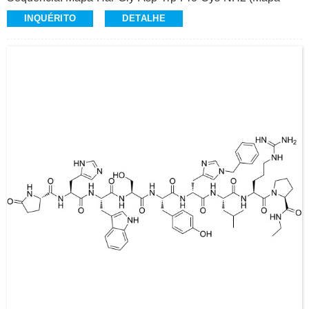
Cys)
INQUÉRITO
DETALHE
CAS: 148031-34-9 (Base Livre)
CAS relacionado: 881997-86-0
Pureza: >98,0% (HPLC)
Aparência: Pó branco a esbranquiçado
Contato: Dr.
Celular/Wechat/WhatsApp: +86-15026746401
E-Mail: alvin@ruifuchem.com